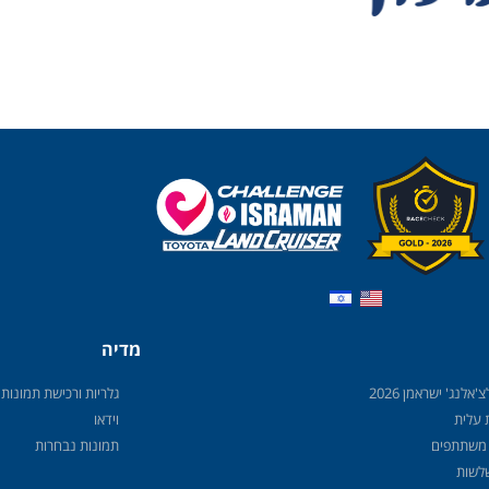
מדיה
'אלנג' ישראמן 2026
גלריות ורכישת תמונות
עלית
וידאו
משתתפים
תמונות נבחרות
שלשות