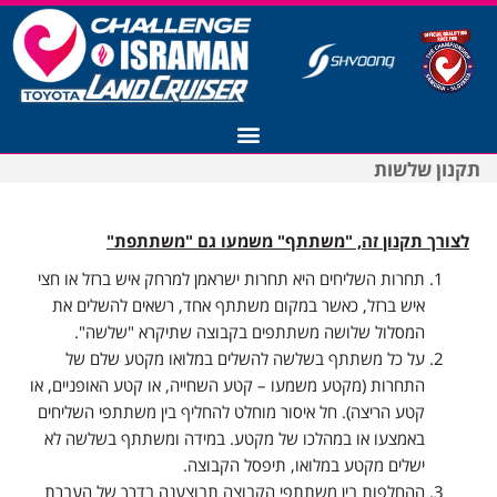
תקנון שלשות
רישום לצ'אלנג' ישראמן 2027
לצורך תקנון זה, "משתתף" משמעו גם "משתתפת"
תחרות השליחים היא תחרות ישראמן למרחק איש ברזל או חצי
איש ברזל, כאשר במקום משתתף אחד, רשאים להשלים את
המסלול שלושה משתתפים בקבוצה שתיקרא "שלשה".
על כל משתתף בשלשה להשלים במלואו מקטע שלם של
התחרות (מקטע משמעו – קטע השחייה, או קטע האופניים, או
קטע הריצה). חל איסור מוחלט להחליף בין משתתפי השליחים
באמצעו או במהלכו של מקטע. במידה ומשתתף בשלשה לא
ישלים מקטע במלואו, תיפסל הקבוצה.
ההחלפות בין משתתפי הקבוצה תבוצענה בדרך של העברת