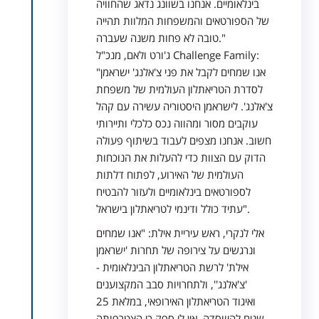
בינלאומיים. אנחנו בשוונג נדאג שהחוויה
של הספורטאים והמשפחות המלוות תהייה
טובה לא פחות משנה שעברה."
ג'ורט ולאם, מנכ"ל Challenge Family:
"אנו שמחים לקבל את פני צ'אלנג' ישראמן
לסדרת הטריאתלון העולמית של משפחת
צ'אלנג'. לישראמן היסטוריה עשירה עם קהל
עוקבים מסור ומהווה נכס כלכלי ותיירותי
חשוב. אנחנו מצפים לעבוד בשיתוף פעולה
הדוק עם הצוות כדי להעלות את הנוכחות
העולמית של האירוע, לפתוח דלתות
לספורטאים בינלאומיים ולעזור להבטיח
עתיד כולל ודינמי לטריאתלון בישראל".
אלי לנקרי, ראש עיריית אילת: "אנו שמחים
ונרגשים על צירופה של תחרות 'ישראמן
אילת' לרשת הטריאתלון הבינלאומית -
'צ'אלנג'', ולתחרויות סבב המקצוענים
ואיגוד הטריאתלון האירופאי, במלאת 25
שנים להיווסדה. אין לי ספק כי הצטרפותה