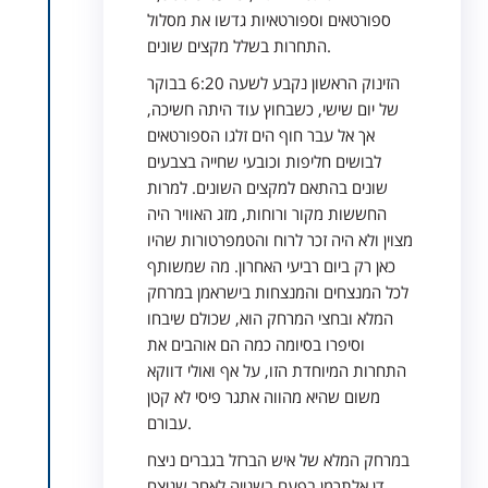
ספורטאים וספורטאיות גדשו את מסלול
התחרות בשלל מקצים שונים.
הזינוק הראשון נקבע לשעה 6:20 בבוקר
של יום שישי, כשבחוץ עוד היתה חשיכה,
אך אל עבר חוף הים זלגו הספורטאים
לבושים חליפות וכובעי שחייה בצבעים
שונים בהתאם למקצים השונים. למרות
החששות מקור ורוחות, מזג האוויר היה
מצוין ולא היה זכר לרוח והטמפרטורות שהיו
כאן רק ביום רביעי האחרון. מה שמשותף
לכל המנצחים והמנצחות בישראמן במרחק
המלא ובחצי המרחק הוא, שכולם שיבחו
וסיפרו בסיומה כמה הם אוהבים את
התחרות המיוחדת הזו, על אף ואולי דווקא
משום שהיא מהווה אתגר פיסי לא קטן
עבורם.
במרחק המלא של איש הברזל בגברים ניצח
דן אלתרמן בפעם בשנייה לאחר שניצח