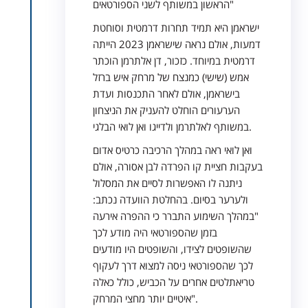
הראשון במשותף לשני הספורטאים"
ישראמן היא תמיד תחרות דרמטית וסוחטת
דמעות, אולם נראה שישראמן 2023 הייתה
דרמטית במיוחד. כזכור, דן אלתרמן הוכתר
אמש (שישי) כמנצח של מרחק איש ברזל
בישראמן, אולם לאחר התכנסות ועדת
הערעורים הוחלט להעניק את הניצחון
במשותף לאלתרמן ולדייגו ואן לואי הבלגי.
ואן לואי ראה במהלך הרכיבה כרטיס אדום
בעקבות חציית קו הפרדה לבן אסורה, אולם
ניתנה לו האפשרות לסיים את המסלול
ולערער בסיום. בהחלטת הוועדה נכתב:
"במהלך השימוע התברר כי ההפרה אירעה
בזמן שהספורטאי היה מודע לכך
שהשופטים לצידו, והשופטים היו מודעים
לכך שהספורטאי ניסה למצוא דרך לעקוף
טריאתלטים אחרים על הכביש, כולל כאלה
איטיים יותר מחצי המרחק".