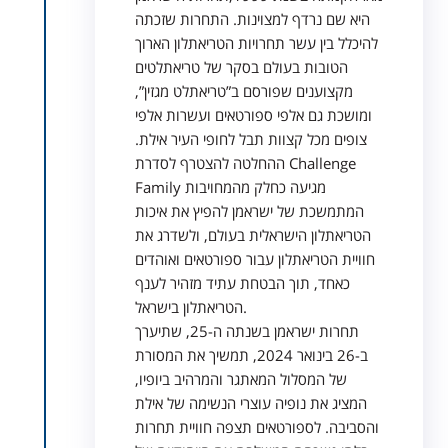
היא שם נרדף למצוינות. התחרות שזכתה
להיכלל בין עשר תחרויות הטריאתלון הארוך
הטובות בעולם בסקר של טריאתלטים
מקצוענים שפורסם ב”טריאתלט מגזין”,
ומושכת גם אלפי ספורטאים ועשרות אלפי
צופים מכל קצוות תבל לחופי העיר אילת.
ההחלטה להצטרף לסדרת Challenge
Family מגיעה כחלק מהמחויבות
המתמשכת של ישראמן להפיץ את איכות
הטריאתלון הישראלית בעולם, ולשדרג את
חוויית הטריאתלון עבור ספורטאים ואוהדים
כאחד, תוך הבטחת עתיד מזהיר לענף
הטריאתלון בישראל.
תחרות ישראמן בשנתה ה-25, שתיערך
ב-26 בינואר 2024, תמשיך את המסורת
של המסלול המאתגר והמרהיב ביופיו,
המציג את נופיה עוצרי הנשימה של אילת
והסביבה. לספורטאים תצפה חוויית תחרות