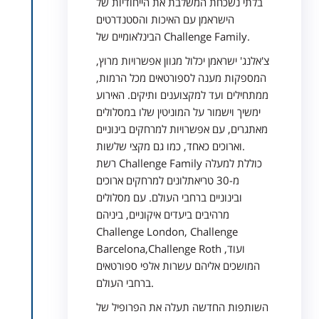
בלתי נשכחת המשלבת את הייחודיות של
הישראמן עם האיכות והסטנדרטים
הבינלאומיים של Challenge Family.
צ'אלנג' ישראמן יכלול מגוון אפשרויות מרוץ,
המספקות מענה לספורטאים מכל הרמות,
ממתחילים ועד למקצוענים ותיקים. האירוע
ימשיך וישמור על המוניטין שלו במסלולים
מאתגרים, עם אפשרויות למרחקים בינוניים
וארוכים כאחד, כמו גם מקצי שלשות.
רשת Challenge Family כוללת למעלה
מ-30 טריאתלונים למרחקים ארוכים
ובינוניים ברחבי העולם. עם מסלולים
מרהיבים ביעדים איקוניים, ביניהם
Challenge London, Challenge
Barcelona,Challenge Roth ועוד,
המושכים אליהם עשרות אלפי ספורטאים
ברחבי העולם.
השותפות החדשה תעלה את הפרופיל של