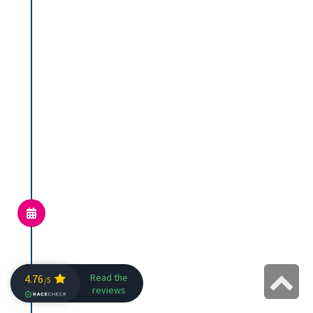
של טריאתלון בישראל ביום קר
במיוחד.
בארט קאנדל
ההולנדי (9:46:17) הגן על
תוארו במרחק המלא, לאחר שעבר בריצה
את
פטר ווברוסק
הצכי (9:57:56).
הייוול
דיוויס
הבריטי בהופעת בכורה
בישראמן (10:00:32) סגר את הפודיום.
בר
רדנסקי
(10:01:59) סיים ראשון מבין
הישראלים ורביעי כללי מול שדה ישראלים
האיכותי ביותר שהיה אי פעם במרחק
המלא.
בנשים
אנטונינה רזניקוב
(10:59:19)
בהופעה מרשימה בישראמן מלא ראשון
ניפצה את שיא המסלול.
וונסה
פררה
מפורטוגל (11:31:53) סיימה שניה
גלילה
(12:02:12).
לפני
ענבר זהבי
לראש
בחצי המרחק
בן