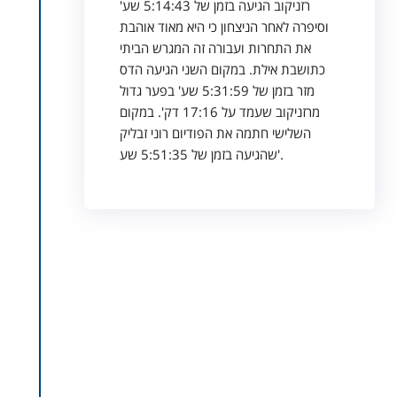
רזניקוב הגיעה בזמן של 5:14:43 שע'
וסיפרה לאחר הניצחון כי היא מאוד אוהבת
את התחרות ועבורה זה המגרש הביתי
כתושבת אילת. במקום השני הגיעה הדס
מזר בזמן של 5:31:59 שע' בפער גדול
מרזניקוב שעמד על 17:16 דק'. במקום
השלישי חתמה את הפודיום רוני זבליק
שהגיעה בזמן של 5:51:35 שע'.
2020
מתחרי העילית הישראלים במרחק
המלא משיבים את כתר הישראמן
ומובילים את התחרות מההתחלה
ועד סופה בגברים ובנשים עם ביצוע