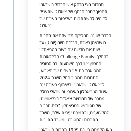
תחרות חצי מרחק איש הברזל בישראמן
תהפוך לסבב הכסף של צ'אלנג' שתעניק
סלוטים להשתתפות באליפות העולם של
צ'אלנג'
חברת שוונג, המפיקה מדי שנה את תחרות
הישראמן באילת, מכריזה היום (יום ג') על
שותפות חדשה עם רשת הטריאתלון
הבינלאומית Challenge Family. במהלך
המסמן ציון דרך משמעותי בהיסטוריה
המפוארת בת 25 השנים של האירוע,
התחרות תהפוך החל משנת 2024
ל"צ'אלנג' ישראמן". בשיתוף פעולה עם
איגוד הטריאתלון האירופי והישראלי כחלק
מסבב של תחרויות צ'אלנג' בינלאומיות,
סבב ה-PTO של ספורטאי הטריאתלון
המקצוענים, ובתמיכת עיריית אילת, משרד
התרבות והספורט, ומשרד התיירות.
מאז הקמתה בשנת 1999,תחרות הישראמן