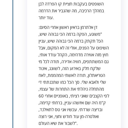
השופטים בעקבות חציית קו הפרדה לבן
במהלך הרכיבה, מה שהגביר את הדרמה
עוד יותר.
דן אלתרמן בראיון ראשון אחרי הסיום:
"משוגע, הפקה ברמה הכי גבוהה שיש,
הכל תקתק ברמה הכי גבוהה שיש, עניין
השיפוט על הפנים, אולי זה לא המקום, אבל
חוץ מזה אווירה מדהימה, הקהל עודד אותי,
גם המשתתפים, חוויה אדירה, תודה לכל מי
שלקח חלק באירוע הזה, לשוונג, איגוד
הטריאתלון, תודה לאשתי המהממת, לאח
שלי ולאבא שלי. סך הכל כמו שתכנתתי די
מהתחלה ניהלתי את התחרות של עצמי,
לפי הקצבים שאני רציתי, באופניים אחרי 60
ק"מ היה שם איזשהו עניין, ברחתי קדימה,
ובריצה שרדתי. עכשיו אני טס לתאילנד,
ואולטרה-מן עוד חודש וחצי, אני רוצה
לשבור את שיא העולם".