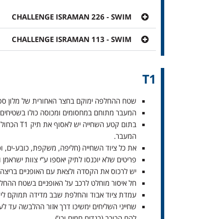
CHALLENGE ISRAMAN 226 - SWIM
CHALLENGE ISRAMAN 113 - SWIM
T1
שטח ההחלפה ימוקם בחצר האחורית של מלון ס
המעבר מתוחם במחסומים ומכוסה כולו בשטיחים.
בתום קטע
המעבר.
את כל ציוד השחייה (חליפה, משקפת, כובע-ים, וכו..) יש להכניס לתוך תיק T1 ולהניחו במתקן איסוף (דו
פריטים שלא יוכנסו לתיק יאספו ע”י צוות ישראמן ול
יש לרכוס את הקסדה ולצאת עם האופניים בריצה א
חל איסור מוחלט לרכב על האופניים בשטח ההחל
עמדת ציוד אבוד והחלפת שבב מדידה תמוקם ליד 
שחייני השליחים ימשיכו דרך אזור ההלבשה עד לע
להם הרוכב (בגדים חמים וכו’)