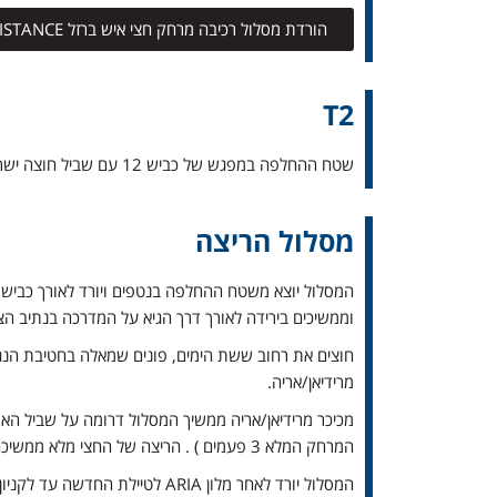
הורדת מסלול רכיבה מרחק חצי איש ברזל CHALLENGE ISRAMAN 113 - BIKE HALF DISTANCE
T2
שטח ההחלפה במפגש של כביש 12 עם שביל חוצה ישראל, למרגלות הר יואש.
מסלול הריצה
וממשיכים בירידה לאורך דרך הגיא על המדרכה בנתיב הצפ
חוצים את רחוב ששת הימים, פונים שמאלה בחטיבת הנגב
מרידיאן/אריה.
מכיכר מרידיאן/אריה ממשיך המסלול דרומה על שביל הא
המרחק המלא 3 פעמים ) . הריצה של החצי מלא ממשיכה דרומה כ – 1 ק"מ לאורך כביש 90 דרומה על הכורכר המיושר עד מול פארק המים החדש ומסתובב פעם אחת בנקודה זו.
המסלול יורד לאחר מלון ARIA לטיילת החדשה עד לקניון מול-הים, ומשם ממשיך לאורך הטיילת עד לפינה המערבית של הלגונה/ שוק הדוכנים.