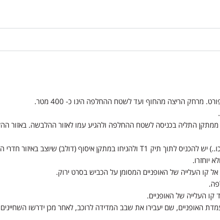
פורט. מרחק הריצה מהחוף ועד לשטח ההחלפה
הינו כ- 400 מטר.
 השחייה יש לאסוף את תיק T1 הכחול ממתקן התליה בכניסה לשטח ההחלפה ולהגיע עמו לאזור ההלב
לב) שיוצב באיזור חדרי ההלבשה (ולא לצד האופניים).
א יוחזרו.
ל קו העלייה של האופניים המסומן על הכביש בסרט ירוק.
פה.
קו העלייה של האופניים.
מדת האופניים, שם יעבירו את שבב המדידה לרוכב, לאחר מכן ידרשו השחייני