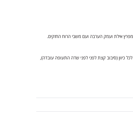
ק ירדו מהאופניים (סה"כ 91.2 ק"מ) ואילו משתתפי המרחק המלא יבצעו פניית פרסה נוספת וירכבו עוד 44.4 ק"מ לכל כיוון (סיבוב קצת לפני לפני שדה התעופה עובדה),