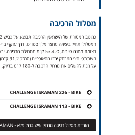
מסלול הרכיבה
כמיטב המסורת של הישראמן הרכיבה תבוצע על כביש 12, עם העליה התלולה אל הרי אילת, עם מסלול ה- rolling-hills המשקיף על מפרץ אילת ועמק הערבה ועם משבי הרוח החזקים.
המסלול יתחיל ביציאה מחצר מלון ספורט, דרך עוקף בריכו
בצומת מחנה סיירים, כ-.53.4 ק"מ מתחילת הרכיבה, יבצעו הרוכבים פניית פרסה וישובו באותה הדרך עד ל-T2.
על מנת להשלים את מרחק הרכיבה ל-180 ק"מ בדיוק.
CHALLENGE ISRAMAN 226 - BIKE
CHALLENGE ISRAMAN 113 - BIKE
הורדת מסלול רכיבה מרחק איש ברזל מלא - BIKE FULL DISTANCE - CHALLENGE ISRAMAN