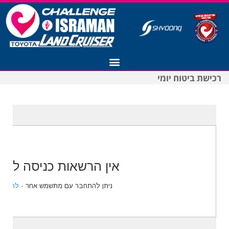
רכישת ביטוח יומי
רישום לצ'אלנג' ישראמן 2027