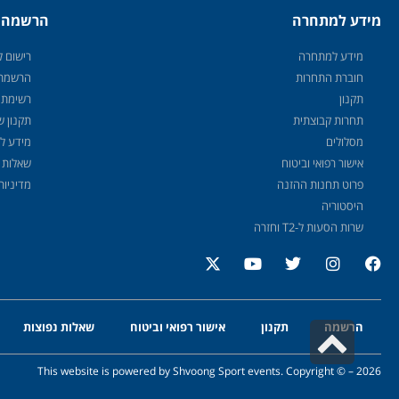
מידע למתחרה
הרשמה
מידע למתחרה
רישום לצ
חוברת התחרות
הרשמת 
תקנון
רשימת 
תחרות קבוצתית
תקנון 
מסלולים
מידע לצ
אישור רפואי וביטוח
שאלות 
פרוט תחנות ההזנה
מדיניות
היסטוריה
שרות הסעות ל-T2 וחזרה
הרשמה
תקנון
אישור רפואי וביטוח
שאלות נפוצות
גלילה
לראש
This website is powered by Shvoong Sport events. Copyright © – 2026